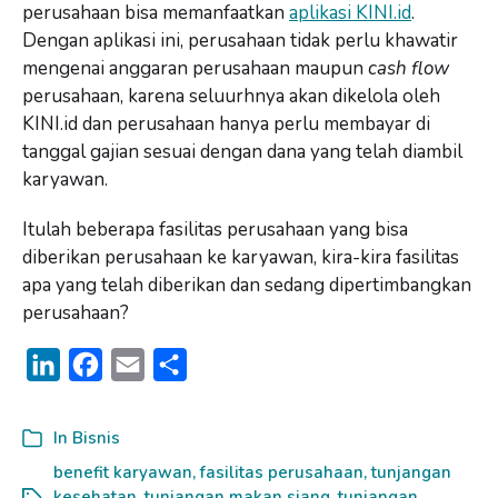
perusahaan bisa memanfaatkan
aplikasi KINI.id
.
Dengan aplikasi ini, perusahaan tidak perlu khawatir
mengenai anggaran perusahaan maupun
cash flow
perusahaan, karena seluurhnya akan dikelola oleh
KINI.id dan perusahaan hanya perlu membayar di
tanggal gajian sesuai dengan dana yang telah diambil
karyawan.
Itulah beberapa fasilitas perusahaan yang bisa
diberikan perusahaan ke karyawan, kira-kira fasilitas
apa yang telah diberikan dan sedang dipertimbangkan
perusahaan?
L
F
E
S
i
a
m
h
n
c
a
a
In
Bisnis
k
e
i
r
benefit karyawan
,
fasilitas perusahaan
,
tunjangan
kesehatan
,
tunjangan makan siang
,
tunjangan