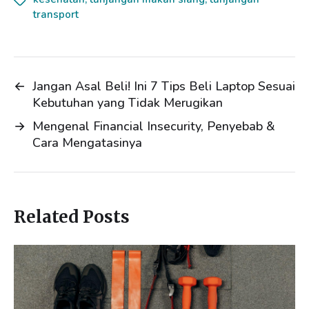
e
b
l
e
transport
d
o
I
o
n
k
←
Jangan Asal Beli! Ini 7 Tips Beli Laptop Sesuai
Kebutuhan yang Tidak Merugikan
→
Mengenal Financial Insecurity, Penyebab &
Cara Mengatasinya
Related Posts