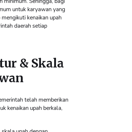
h minimum. Sehingga, bagi
imum untuk karyawan yang
b mengikuti kenaikan upah
intah daerah setiap
ur & Skala
awan
emerintah telah memberikan
k kenaikan upah berkala,
 skala upah dengan