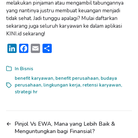
melakukan pinjaman atau mengambil tabungannya
yang nantinya justru membuat keuangan menjadi
tidak sehat. Jadi tunggu apalagi? Mulai daftarkan
sekarang juga seluruh karyawan ke dalam aplikasi
KINI.id sekarang!
L
F
E
S
i
a
m
h
n
c
a
a
In
Bisnis
k
e
i
r
benefit karyawan
,
benefit perusahaan
,
budaya
perusahaan
e
b
l
,
lingkungan kerja
e
,
retensi karyawan
,
strategi hr
d
o
I
o
n
k
←
Pinjol Vs EWA, Mana yang Lebih Baik &
Menguntungkan bagi Finansial?