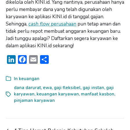
dikelola oleh KINI.id. Yang nantinya, perusahaan hanya
perlu membayar dana yang telah digunakan oleh
karyawan ke aplikasi KINI.id di tanggal gajian.
Sehingga,
cash flow
perusahaan
pun tetap aman dan
tidak perlu repot membuat anggaran keuangan baru.
Jadi tunggu apalagi? Daftarkan segera karyawan ke
dalam aplikasi KINI.id sekarang!
L
F
E
S
i
a
m
h
n
c
a
a
In
keuangan
k
e
i
r
dana darurat
,
ewa
,
gaji fleksibel
,
gaji instan
,
gaji
karyawan
e
b
,
keuangan karyawan
l
e
,
manfaat kasbon
,
pinjaman karyawan
d
o
I
o
n
k