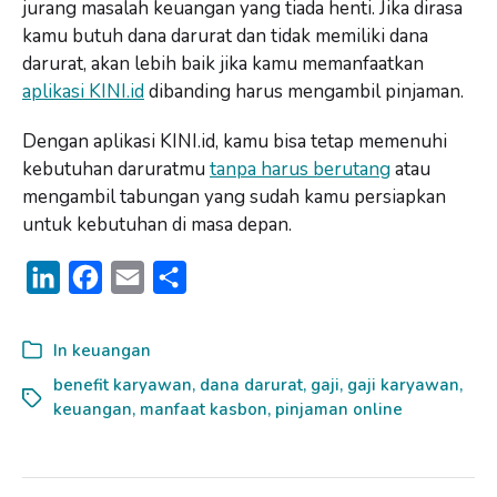
jurang masalah keuangan yang tiada henti. Jika dirasa
kamu butuh dana darurat dan tidak memiliki dana
darurat, akan lebih baik jika kamu memanfaatkan
aplikasi KINI.id
dibanding harus mengambil pinjaman.
Dengan aplikasi KINI.id, kamu bisa tetap memenuhi
kebutuhan daruratmu
tanpa harus berutang
atau
mengambil tabungan yang sudah kamu persiapkan
untuk kebutuhan di masa depan.
L
F
E
S
i
a
m
h
n
c
a
a
In
keuangan
k
e
i
r
benefit karyawan
,
dana darurat
,
gaji
,
gaji karyawan
,
keuangan
e
b
,
manfaat kasbon
l
e
,
pinjaman online
d
o
I
o