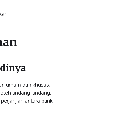
kan.
nan
adinya
unan umum dan khusus.
 oleh undang-undang,
perjanjian antara bank