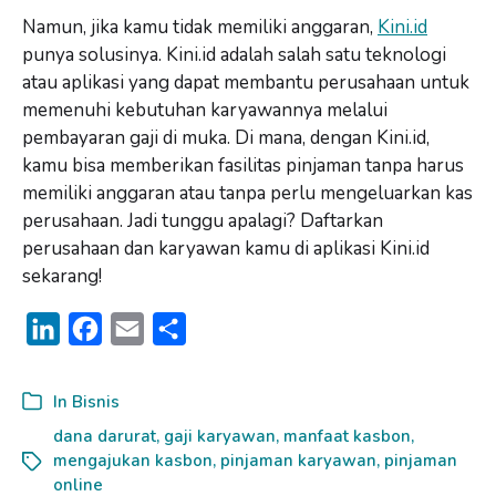
Namun, jika kamu tidak memiliki anggaran,
Kini.id
punya solusinya. Kini.id adalah salah satu teknologi
atau aplikasi yang dapat membantu perusahaan untuk
memenuhi kebutuhan karyawannya melalui
pembayaran gaji di muka. Di mana, dengan Kini.id,
kamu bisa memberikan fasilitas pinjaman tanpa harus
memiliki anggaran atau tanpa perlu mengeluarkan kas
perusahaan. Jadi tunggu apalagi? Daftarkan
perusahaan dan karyawan kamu di aplikasi Kini.id
sekarang!
L
F
E
S
i
a
m
h
n
c
a
a
In
Bisnis
k
e
i
r
dana darurat
,
gaji karyawan
,
manfaat kasbon
,
mengajukan kasbon
e
b
l
e
,
pinjaman karyawan
,
pinjaman
online
d
o