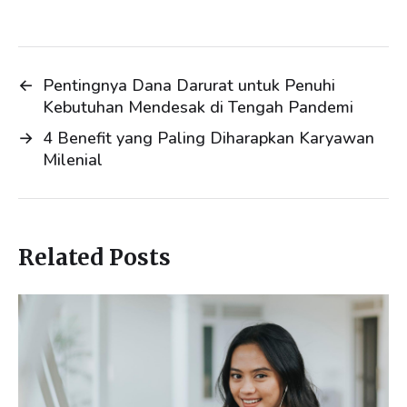
I
o
n
k
←
Pentingnya Dana Darurat untuk Penuhi
Kebutuhan Mendesak di Tengah Pandemi
→
4 Benefit yang Paling Diharapkan Karyawan
Milenial
Related Posts