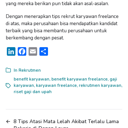
yang mereka berikan pun tidak akan asal-asalan.
Dengan menerapkan tips rekrut karyawan freelance
di atas, maka perusahaan bisa mendapatkan kandidat
terbaik yang bisa membantu perusahaan untuk
berkembang dengan pesat.
L
F
E
S
i
a
m
h
n
c
a
a
In
Rekrutmen
k
e
i
r
benefit karyawan
,
benefit karyawan freelance
,
gaji
karyawan
e
b
,
karyawan freelance
l
e
,
rekrutmen karyawan
,
riset gaji dan upah
d
o
I
o
n
k
←
8 Tips Atasi Mata Lelah Akibat Terlalu Lama