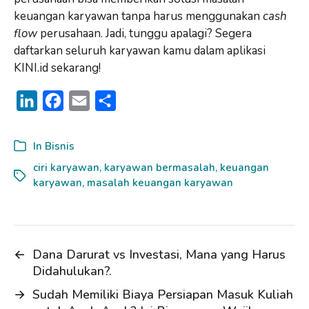
keuangan karyawan tanpa harus menggunakan
cash
flow
perusahaan. Jadi, tunggu apalagi? Segera
daftarkan seluruh karyawan kamu dalam aplikasi
KINI.id sekarang!
L
F
E
S
i
a
m
h
n
c
a
a
In
Bisnis
k
e
i
r
ciri karyawan
,
karyawan bermasalah
,
keuangan
karyawan
e
b
,
masalah keuangan karyawan
l
e
d
o
I
o
n
k
←
Dana Darurat vs Investasi, Mana yang Harus
Didahulukan?.
→
Sudah Memiliki Biaya Persiapan Masuk Kuliah