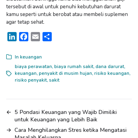
tersebut di awal untuk penuhi kebutuhan darurat
kamu seperti untuk berobat atau membeli suplemen
agar tetap sehat.
L
F
E
S
i
a
m
h
n
c
a
a
In
keuangan
k
e
i
r
biaya perawatan
,
biaya rumah sakit
,
dana darurat
,
keuangan
e
b
,
penyakit di musim hujan
l
e
,
risiko keuangan
,
risiko penyakit
,
sakit
d
o
I
o
n
k
←
5 Pondasi Keuangan yang Wajib Dimiliki
untuk Keuangan yang Lebih Baik
→
Cara Menghilangkan Stres ketika Mengatasi
Masalah Keluarga