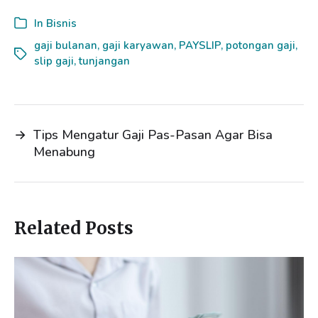
n
c
a
a
In
Bisnis
k
e
i
r
gaji bulanan
,
gaji karyawan
,
PAYSLIP
,
potongan gaji
,
slip gaji
e
b
,
tunjangan
l
e
d
o
I
o
n
k
→
Tips Mengatur Gaji Pas-Pasan Agar Bisa
Menabung
Related Posts