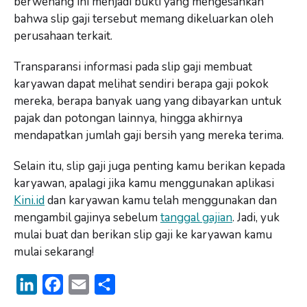
berwenang ini menjadi bukti yang mengesahkan
bahwa slip gaji tersebut memang dikeluarkan oleh
perusahaan terkait.
Transparansi informasi pada slip gaji membuat
karyawan dapat melihat sendiri berapa gaji pokok
mereka, berapa banyak uang yang dibayarkan untuk
pajak dan potongan lainnya, hingga akhirnya
mendapatkan jumlah gaji bersih yang mereka terima.
Selain itu, slip gaji juga penting kamu berikan kepada
karyawan, apalagi jika kamu menggunakan aplikasi
Kini.id
dan karyawan kamu telah menggunakan dan
mengambil gajinya sebelum
tanggal gajian
. Jadi, yuk
mulai buat dan berikan slip gaji ke karyawan kamu
mulai sekarang!
L
F
E
S
i
a
m
h