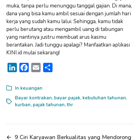
muka, tanpa perlu menunggu tanggal gajian. Di mana,
dana yang bisa kamu ambil sesuai dengan jumlah hari
kerja yang sudah kamu lalui. Sehingga, kamu tidak
perlu berutang atau mengambil uang di tabungan
yang nantinya justru membuat arus kasmu
berantakan. Jadi tunggu apalagi? Manfaatkan aplikasi
KINI.id mulai sekarang!
L
F
E
S
i
a
m
h
n
c
a
a
In
keuangan
k
e
i
r
Bayar kontrakan
,
bayar pajak
,
kebutuhan tahunan
,
kurban
e
b
,
pajak tahunan
l
e
,
thr
d
o
I
o
n
k
←
9 Ciri Karyawan Berkualitas yang Mendorong