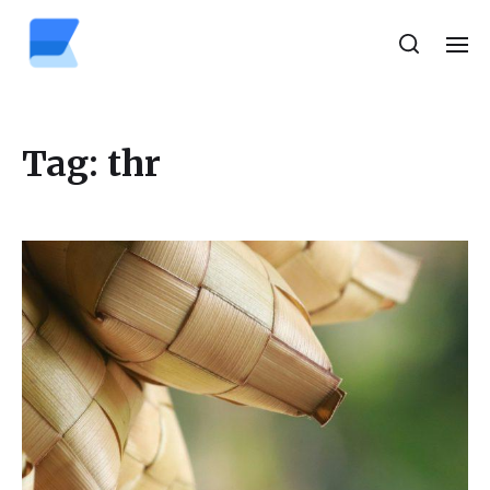
Tag:
thr