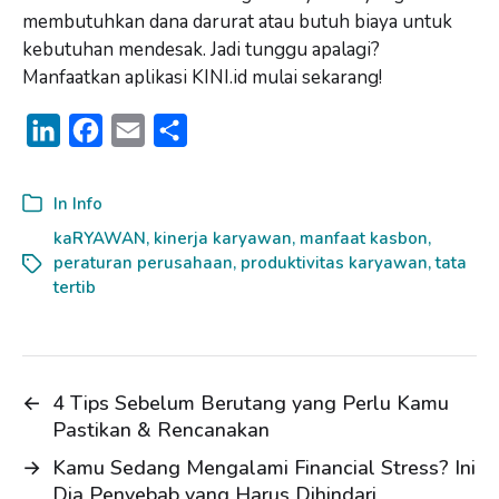
membutuhkan dana darurat atau butuh biaya untuk
kebutuhan mendesak. Jadi tunggu apalagi?
Manfaatkan aplikasi KINI.id mulai sekarang!
L
F
E
S
i
a
m
h
n
c
a
a
In
Info
k
e
i
r
kaRYAWAN
,
kinerja karyawan
,
manfaat kasbon
,
peraturan perusahaan
e
b
l
e
,
produktivitas karyawan
,
tata
tertib
d
o
I
o
n
k
←
4 Tips Sebelum Berutang yang Perlu Kamu
Pastikan & Rencanakan
→
Kamu Sedang Mengalami Financial Stress? Ini
Dia Penyebab yang Harus Dihindari