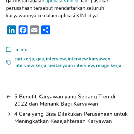
gaji instan adalah
aplikasi KINI.id
. Jadi, pastikan
perusahaan tersebut mendaftarkan seluruh
karyawannya ke dalam aplikasi KINI.id ya!
L
F
E
S
i
a
m
h
n
c
a
a
In
Info
k
e
i
r
cari kerja
,
gaji
,
interview
,
interview karyawan
,
interview kerja
e
b
l
,
pertanyaan interview
e
,
resign kerja
d
o
I
o
n
k
←
5 Benefit Karyawan yang Sedang Tren di
2022 dan Menarik Bagi Karyawan
→
4 Cara yang Bisa Dilakukan Perusahaan untuk
Meningkatkan Kesejahteraan Karyawan