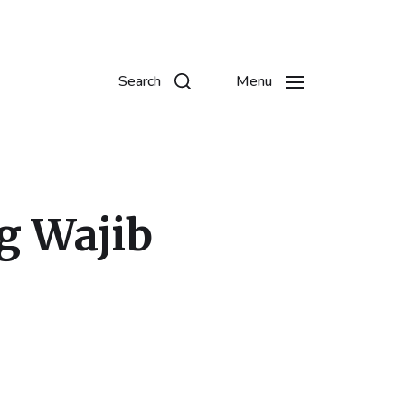
Search
Menu
g Wajib