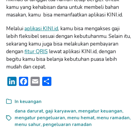
kamu yang kehabisan dana untuk membeli bahan
masakan, kamu bisa memanfaatkan aplikasi KINI.id.
Melalui
aplikasi KINI.id
, kamu bisa mengakses gaji
lebih fleksibel sesuai dengan kebutuhanmu. Selain itu,
sekarang kamu juga bisa melakukan pembayaran
dengan
fitur QRIS
lewat aplikasi KINI.id, dengan
begitu kamu bisa belanja kebutuhan puasa lebih
mudah dan cepat.
L
F
E
S
i
a
m
h
n
c
a
a
In
keuangan
k
e
i
r
dana darurat
,
gaji karyawan
,
mengatur keuangan
,
mengatur pengeluaran
e
b
l
e
,
menu hemat
,
menu ramadan
,
menu sahur
,
pengeluaran ramadan
d
o
I
o