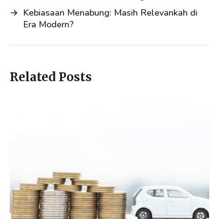
n
k
→
Kebiasaan Menabung: Masih Relevankah di
Era Modern?
Related Posts