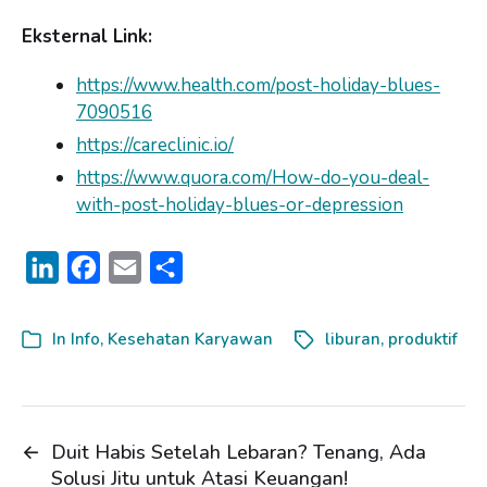
Eksternal Link:
https://www.health.com/post-holiday-blues-
7090516
https://careclinic.io/
https://www.quora.com/How-do-you-deal-
with-post-holiday-blues-or-depression
L
F
E
S
i
a
m
h
n
c
a
a
In
Info
,
Kesehatan Karyawan
liburan
,
produktif
k
e
i
r
e
b
l
e
d
o
←
Duit Habis Setelah Lebaran? Tenang, Ada
I
o
Solusi Jitu untuk Atasi Keuangan!