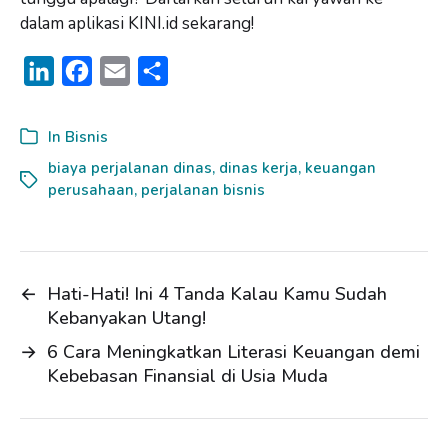
dalam aplikasi KINI.id sekarang!
L
F
E
S
i
a
m
h
n
c
a
a
In
Bisnis
k
e
i
r
biaya perjalanan dinas
,
dinas kerja
,
keuangan
perusahaan
e
b
l
,
perjalanan bisnis
e
d
o
I
o
n
k
←
Hati-Hati! Ini 4 Tanda Kalau Kamu Sudah
Kebanyakan Utang!
→
6 Cara Meningkatkan Literasi Keuangan demi
Kebebasan Finansial di Usia Muda