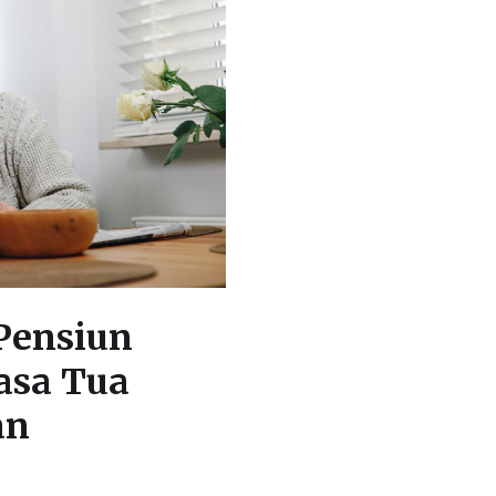
 Pensiun
asa Tua
an