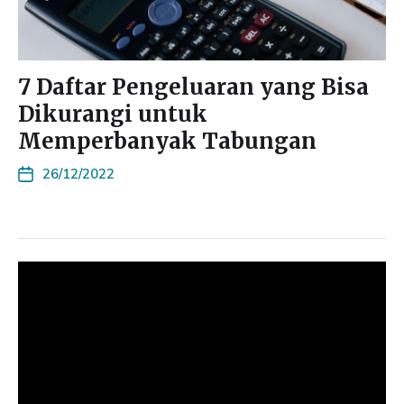
7 Daftar Pengeluaran yang Bisa
Dikurangi untuk
Memperbanyak Tabungan
26/12/2022