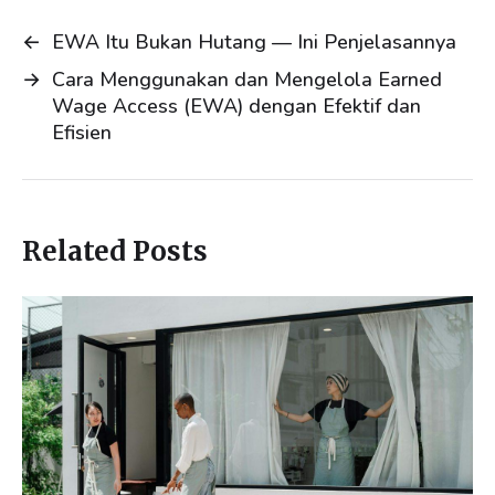
d
o
←
EWA Itu Bukan Hutang — Ini Penjelasannya
I
o
→
Cara Menggunakan dan Mengelola Earned
n
k
Wage Access (EWA) dengan Efektif dan
Efisien
Related Posts