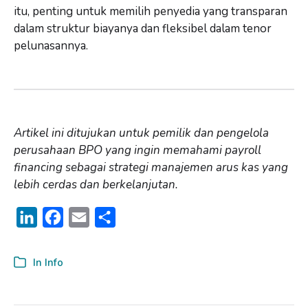
itu, penting untuk memilih penyedia yang transparan
dalam struktur biayanya dan fleksibel dalam tenor
pelunasannya.
Artikel ini ditujukan untuk pemilik dan pengelola
perusahaan BPO yang ingin memahami payroll
financing sebagai strategi manajemen arus kas yang
lebih cerdas dan berkelanjutan.
L
F
E
S
i
a
m
h
n
c
a
a
In
Info
k
e
i
r
e
b
l
e