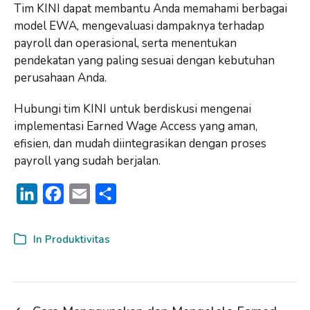
Tim KINI dapat membantu Anda memahami berbagai
model EWA, mengevaluasi dampaknya terhadap
payroll dan operasional, serta menentukan
pendekatan yang paling sesuai dengan kebutuhan
perusahaan Anda.
Hubungi tim KINI untuk berdiskusi mengenai
implementasi Earned Wage Access yang aman,
efisien, dan mudah diintegrasikan dengan proses
payroll yang sudah berjalan.
L
F
E
S
i
a
m
h
n
c
a
a
In
Produktivitas
k
e
i
r
e
b
l
e
d
o