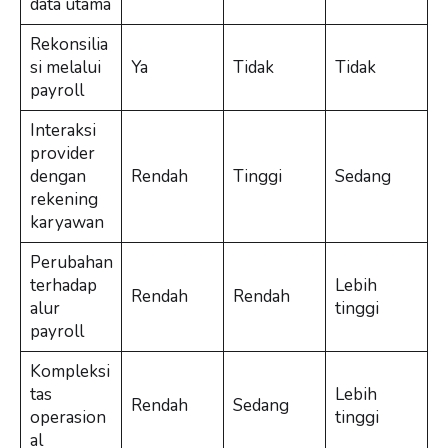
data utama
Rekonsilia
si melalui
Ya
Tidak
Tidak
payroll
Interaksi
provider
dengan
Rendah
Tinggi
Sedang
rekening
karyawan
Perubahan
terhadap
Lebih
Rendah
Rendah
alur
tinggi
payroll
Kompleksi
tas
Lebih
Rendah
Sedang
operasion
tinggi
al