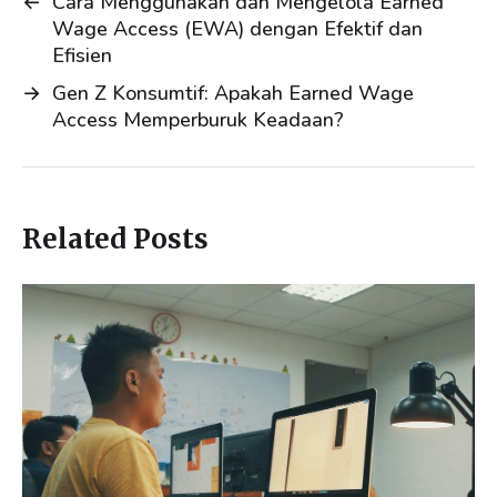
←
Cara Menggunakan dan Mengelola Earned
I
o
Wage Access (EWA) dengan Efektif dan
n
k
Efisien
→
Gen Z Konsumtif: Apakah Earned Wage
Access Memperburuk Keadaan?
Related Posts